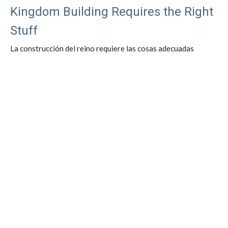
Kingdom Building Requires the Right
Stuff
La construcción del reino requiere las cosas adecuadas
Matthew's Gospel - Kingdom Building
Matt 4:12-15 / Mateo 4:12-25
Sean UnKauf
Lead Pastor
March 12, 2023
What Does it Take to Build the
Kingdom?
¿Qué se necesita para construir el Reino?