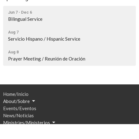
Jun 7 - Dec 6
Bilingual Service
Aug 7
Servicio Hispano / Hispanic Service
Aug 8
Prayer Meeting / Reunión de Oración
Home/Inicio
About/Sobre
Events/Eventos
News/Noticias
Ministries/Ministerios
Sermons/Sermones
Give/Dar