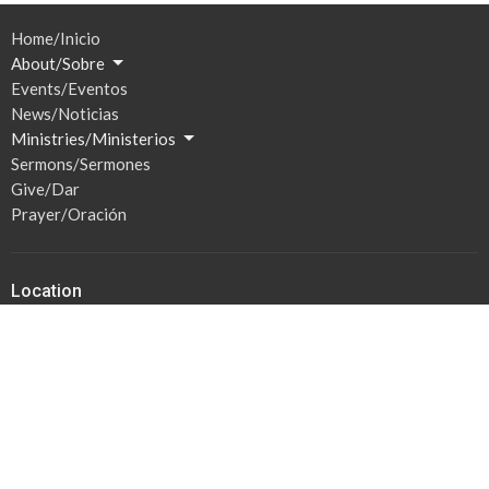
Home/Inicio
About/Sobre
Events/Eventos
News/Noticias
Ministries/Ministerios
Sermons/Sermones
Give/Dar
Prayer/Oración
Location
201 S Broadway
Watertown, SD
57201
View Map
Hours / Horas